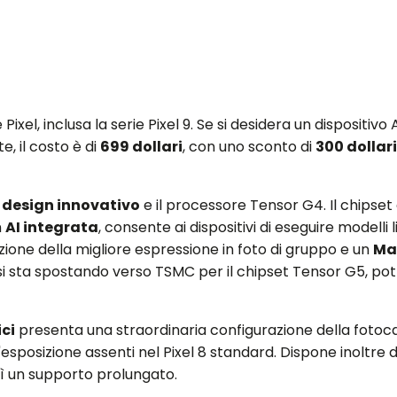
l, inclusa la serie Pixel 9. Se si desidera un dispositivo
e, il costo è di
699 dollari
, con uno sconto di
300 dollar
n
design innovativo
e il processore Tensor G4. Il chipset
n
AI integrata
, consente ai dispositivi di eseguire modelli l
ezione della migliore espressione in foto di gruppo e un
Ma
le si sta spostando verso TSMC per il chipset Tensor G5, p
ici
presenta una straordinaria configurazione della foto
ll'esposizione assenti nel Pixel 8 standard. Dispone inoltre 
sì un supporto prolungato.