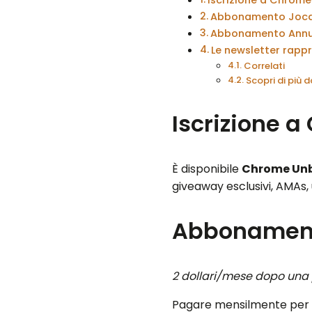
Abbonamento Jocal
Abbonamento Annu
Le newsletter rappr
Correlati
Scopri di più
Iscrizione 
È disponibile
Chrome Unb
giveaway esclusivi, AMAs, 
Abbonament
2 dollari/mese dopo una p
Pagare mensilmente per s