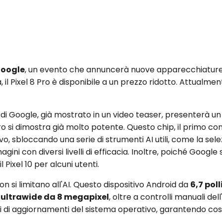
Google
, un evento che annuncerà nuove apparecchiature Pixe
 il Pixel 8 Pro è disponibile a un prezzo ridotto. Attualment
di Google, già mostrato in un video teaser, presenterà u
ro si dimostra già molto potente. Questo chip, il primo co
vo, sbloccando una serie di strumenti AI utili, come la sel
ini con diversi livelli di efficacia. Inoltre, poiché Goog
 Pixel 10 per alcuni utenti.
non si limitano all'AI. Questo dispositivo Android da
6,7 poll
n
ultrawide da 8 megapixel
, oltre a controlli manuali de
ni di aggiornamenti del sistema operativo, garantendo co