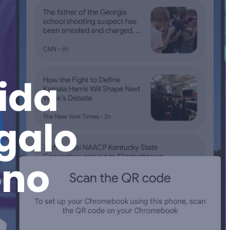
ida
galo
ono