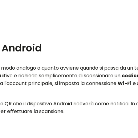
 Android
 In modo analogo a quanto avviene quando si passa da un te
ntuitivo e richiede semplicemente di scansionare un
codic
 l'account principale, si imposta la connessione
Wi-Fi
e s
e QR che il dispositivo Android riceverà come notifica. In
per effettuare la scansione.