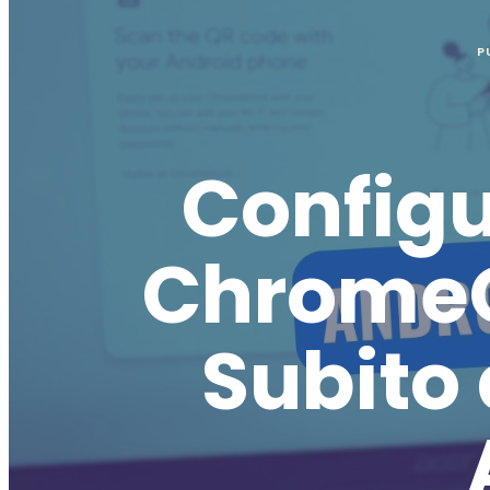
P
Configu
ChromeO
Subito 