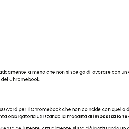
ticamente, a meno che non si scelga di lavorare con un 
ne del Chromebook.
 password per il Chromebook che non coincide con quella 
a obbligatoria utilizzando la modalità di
impostazione 
perienza dell'utente. Attualmente, si sta già ipotizzando 