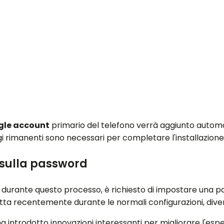
gle account
primario del telefono verrà aggiunto automa
gi rimanenti sono necessari per completare l'installazio
sulla password
e, durante questo processo, è richiesto di impostare una
ta recentemente durante le normali configurazioni, divent
a introdotto innovazioni interessanti per migliorare l'es