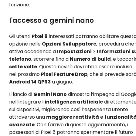
funzione.
l'accesso a gemini nano
Gli utenti
Pixel 8
interessati potranno abilitare quest
opzione nelle
Opzioni Sviluppatore
, procedura che 
attiva accedendo a
Impostazioni
>
Informazioni s
telefono
, scorrere fino a
Numero di build
, e toccarl
sette volte
. Questa novità dovrebbe essere inclusa
nel prossimo
Pixel Feature Drop
, che si prevede sar
Android 14 QPR3
a giugno.
Il lancio di
Gemini Nano
dimostra l’impegno di Googl
nell'integrare l’
intelligenza artificiale
direttament
sui dispositivi, migliorando così l’esperienza utente
attraverso una
maggiore reattività
e
funzionalit
avanzate
. Con l'arrivo di questo aggiornamento, i
possessori di Pixel 8 potranno sperimentare il futuro