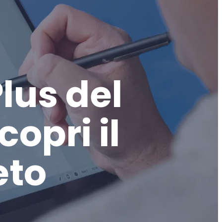
lus del
opri il
eto