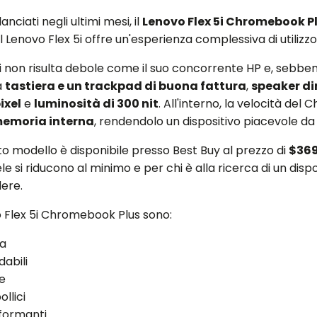
lanciati negli ultimi mesi, il
Lenovo Flex 5i Chromebook P
il Lenovo Flex 5i offre un'esperienza complessiva di utilizz
 5i non risulta debole come il suo concorrente HP e, seb
na
tastiera e un trackpad di buona fattura
,
speaker dir
ixel
e
luminosità di 300 nit
. All'interno, la velocità de
memoria interna
, rendendolo un dispositivo piacevole da ut
o modello è disponibile presso Best Buy al prezzo di
$36
e si riducono al minimo e per chi è alla ricerca di un dis
ere.
 Flex 5i Chromebook Plus sono:
va
dabili
re
llici
formanti