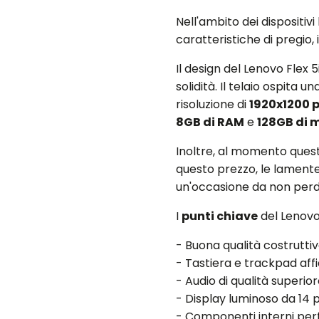
Nell'ambito dei dispositivi 
caratteristiche di pregio, 
Il design del Lenovo Flex
solidità. Il telaio ospita u
risoluzione di
1920x1200 p
8GB di RAM
e
128GB di 
Inoltre, al momento quest
questo prezzo, le lamentel
un'occasione da non perd
I
punti chiave
del Lenovo
- Buona qualità costrutti
- Tastiera e trackpad affi
- Audio di qualità superio
- Display luminoso da 14 po
- Componenti interni per