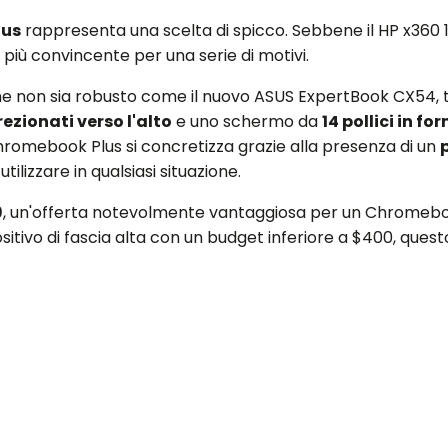
lus
rappresenta una scelta di spicco. Sebbene il HP x360
o più convincente per una serie di motivi.
bene non sia robusto come il nuovo ASUS ExpertBook CX54,
ezionati verso l'alto
e uno schermo da
14 pollici in fo
l Chromebook Plus si concretizza grazie alla presenza di un
ilizzare in qualsiasi situazione.
9
, un'offerta notevolmente vantaggiosa per un Chromebook
positivo di fascia alta con un budget inferiore a $400, qu