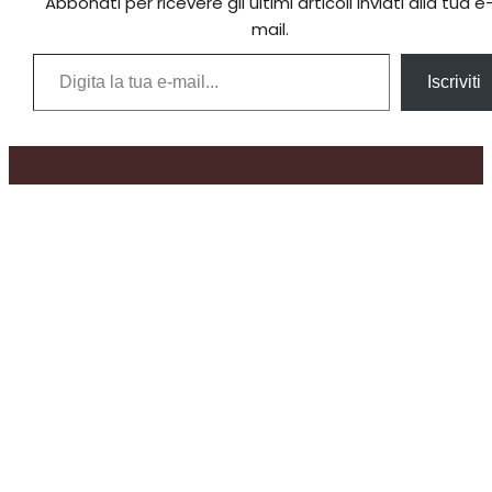
Abbonati per ricevere gli ultimi articoli inviati alla tua e
mail.
Digita la tua e-mail...
Iscriviti