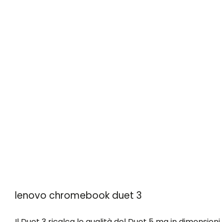
lenovo chromebook duet 3
Il Duet 3 ricalca le qualità del Duet 5 ma in dimensioni