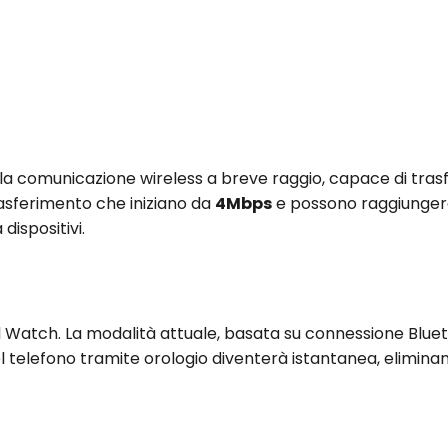
 comunicazione wireless a breve raggio, capace di trasfe
trasferimento che iniziano da
4Mbps
e possono raggiunger
dispositivi.
l Watch. La modalità attuale, basata su connessione Bluet
 del telefono tramite orologio diventerà istantanea, elimin