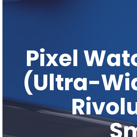
Pixel Wat
(Ultra-Wi
Rivolu
S