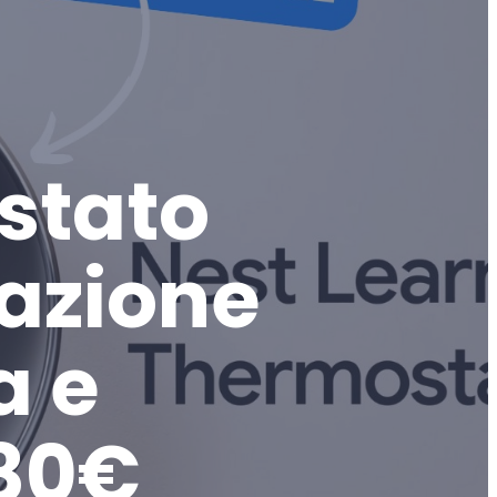
stato
razione
a e
280€