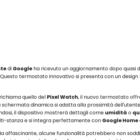
nte
di
Google
ha ricevuto un aggiornamento dopo quasi die
. Questo termostato innovativo si presenta con un design m
richiama quello del
Pixel Watch
, il nuovo termostato of
a schermata dinamica si adatta alla prossimità dell'utente:
dosi, il dispositivo mostrerà dettagli come
umidità
o
qu
lti-stanza e si integra perfettamente con
Google Home
a affascinante, alcune funzionalità potrebbero non soddisf