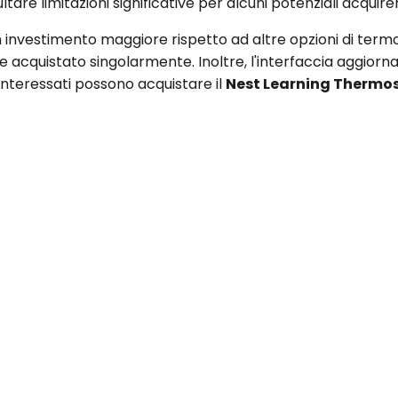
tare limitazioni significative per alcuni potenziali acquiren
vestimento maggiore rispetto ad altre opzioni di termostat
e acquistato singolarmente. Inoltre, l'interfaccia aggiorna
 interessati possono acquistare il
Nest Learning Thermo