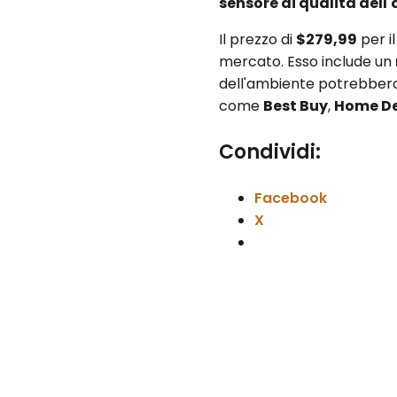
sensore di qualità dell'
Il prezzo di
$279,99
per i
mercato. Esso include un
dell'ambiente potrebbero r
come
Best Buy
,
Home D
Condividi:
Facebook
X