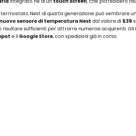
aria
integrato né di un
touch screen
, che potrebbero risul
l termostato Nest di quarta generazione può sembrare un in
nuovo sensore di temperatura Nest
dal valore di
$39
s
isultare sufficienti per attrarre numerosi acquirenti. Gli
epot
e il
Google Store
, con spedizioni già in corso.