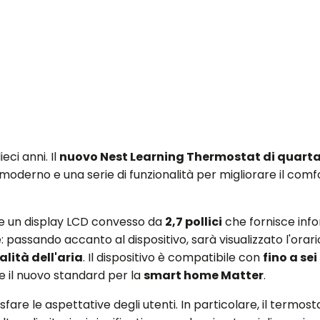
ci anni. Il
nuovo Nest Learning Thermostat di quart
oderno e una serie di funzionalità per migliorare il comf
fre un display LCD convesso da
2,7 pollici
che fornisce info
 passando accanto al dispositivo, sarà visualizzato l'orario
alità dell'aria
. Il dispositivo è compatibile con
fino a se
e il nuovo standard per la
smart home Matter
.
are le aspettative degli utenti. In particolare, il termost