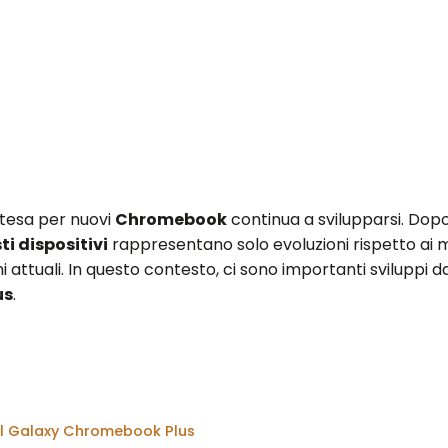
attesa per nuovi
Chromebook
continua a svilupparsi. Dopo
ti dispositivi
rappresentano solo evoluzioni rispetto ai m
ni attuali. In questo contesto, ci sono importanti sviluppi d
us
.
el Galaxy Chromebook Plus