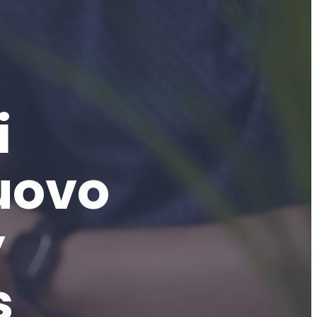
i
Nuovo
y
s