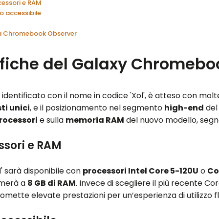
cessori e RAM
o accessibile
 da Chromebook Observer
fiche del Galaxy Chromebo
e identificato con il nome in codice 'Xol', è atteso con mol
ti unici
, e il posizionamento nel segmento
high-end
del
rocessori
e sulla
memoria RAM
del nuovo modello, seg
ssori e RAM
' sarà disponibile con
processori Intel Core 5-120U
o
Co
rmerà a
8 GB di RAM
. Invece di scegliere il più recente C
omette elevate prestazioni per un’esperienza di utilizzo fl