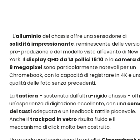
L'
alluminio
del chassis offre una sensazione di
solidità impressionante
, reminescente delle versio
pre-produzione e del modello visto all'evento di New
York. Il
display QHD da 14 pollici 16:10
e la
camera 
8 megapixel
sono particolarmente notevoli per un
Chromebook, con la capacità di registrare in 4K e un
qualità delle foto senza precedenti.
La
tastiera
– sostenuta dall'ultra-rigido chassis – off
un'esperienza di digitazione eccellente, con una
cors
dei tasti
adeguata e un feedback tattile piacevole.
Anche il
trackpad in vetro
risulta fluido e il
meccanismo di click molto ben costruito.
Un grande vantaggio rispetto ad altri
Chromebook d