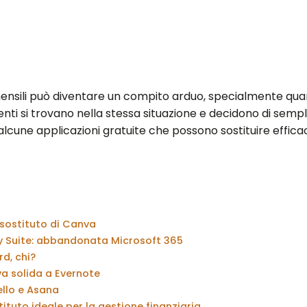
ensili può diventare un compito arduo, specialmente qua
ti si trovano nella stessa situazione e decidono di sempli
alcune applicazioni gratuite che possono sostituire effi
 sostituto di Canva
y Suite: abbandonata Microsoft 365
d, chi?
va solida a Evernote
ello e Asana
ituto ideale per la gestione finanziaria