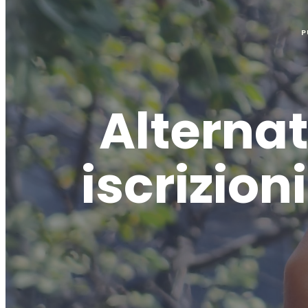
P
Alternat
iscrizion