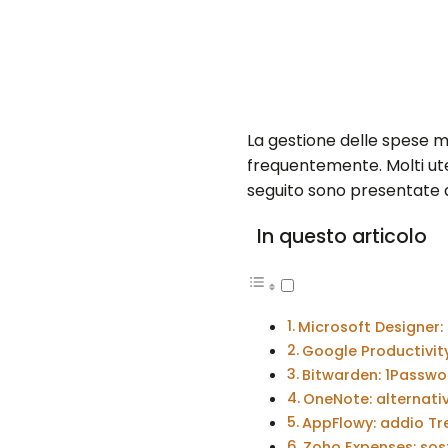
La gestione delle spese m
frequentemente. Molti uten
seguito sono presentate 
In questo articolo
Microsoft Designer:
Google Productivit
Bitwarden: 1Passwor
OneNote: alternati
AppFlowy: addio Tr
Zoho Expenses: sost