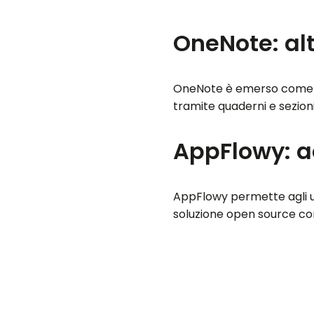
OneNote: alt
OneNote è emerso come un
tramite quaderni e sezion
AppFlowy: a
AppFlowy permette agli ute
soluzione open source con