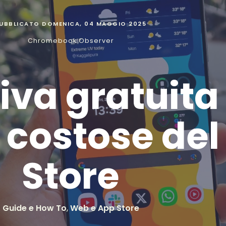
UBBLICATO
DOMENICA, 04 MAGGIO 2025
Chromebook Observer
iva gratuita 
i costose del
Store
Guide e How To
,
Web e App Store