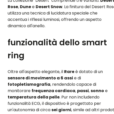
La collezione "Desert" comprende tre varianti:
Deser
Rose
,
Dune
e
Desert Snow
. La finitura del Desert Ro
utilizza una tecnica di lucidatura speciale che
accentua i riflessi luminosi, offrendo un aspetto
dinamico all'anello.
funzionalità dello smart
ring
Oltre all'aspetto elegante, il
Rare
è dotato di un
sensore di movimento a 6 assi
e di
fotopletismografia
, rendendolo capace di
monitorare
frequenza cardiaca
,
passi
,
sonno
e
temperatura della pelle
. Pur non includendo
funzionalità ECG, il dispositivo è progettato per
un'autonomia di circa
sei giorni
, simile ad altri prodot