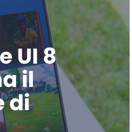
 UI 8
a il
 di