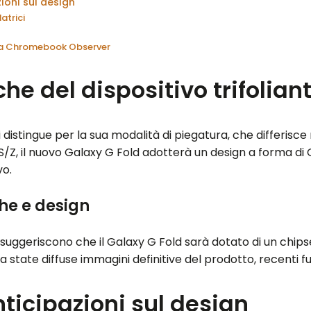
ioni sul design
atrici
 da Chromebook Observer
che del dispositivo trifolian
si distingue per la sua modalità di piegatura, che differi
/Z, il nuovo Galaxy G Fold adotterà un design a forma di G
vo.
he e design
i suggeriscono che il Galaxy G Fold sarà dotato di un chip
tate diffuse immagini definitive del prodotto, recenti fug
nticipazioni sul design