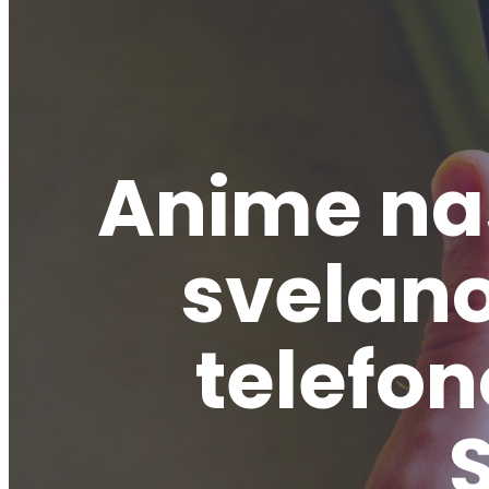
Anime nas
svelano
telefon