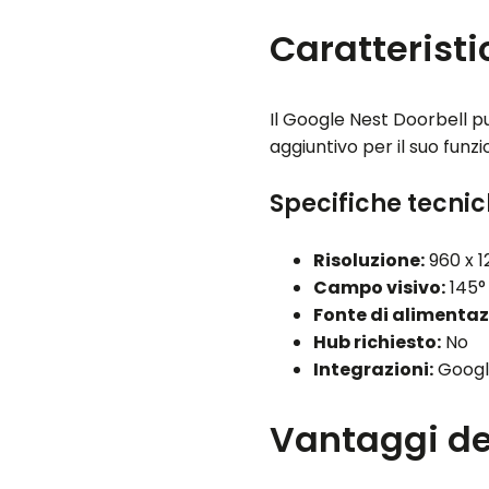
Caratteristi
Il Google Nest Doorbell p
aggiuntivo per il suo funz
Specifiche tecni
Risoluzione:
960 x 1
Campo visivo:
145°
Fonte di alimentaz
Hub richiesto:
No
Integrazioni:
Google
Vantaggi del