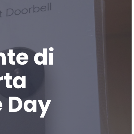
te di
rta
e Day