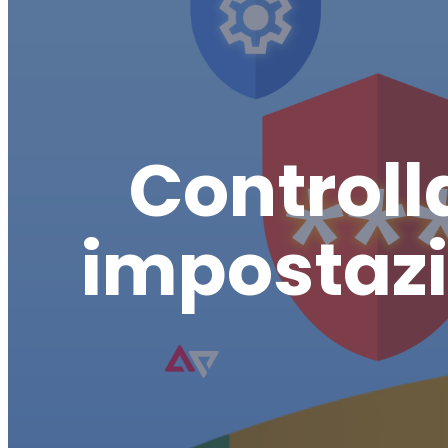
Controll
impostazio