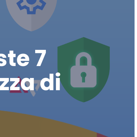
ste 7
zza di