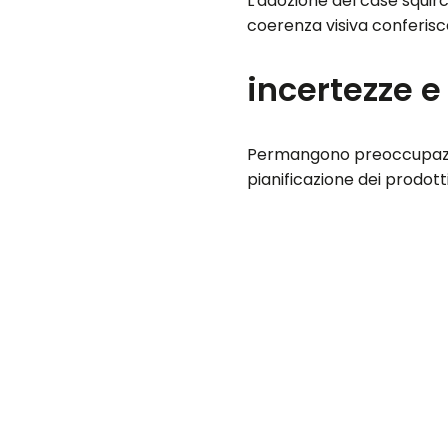
L'adozione del case squirc
coerenza visiva conferisc
incertezze e
Permangono preoccupazioni
pianificazione dei prodot