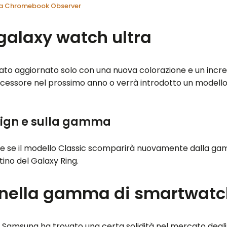
 da Chromebook Observer
l galaxy watch ultra
tato aggiornato solo con una nuova colorazione e un increm
uccessore nel prossimo anno o verrà introdotto un model
?
ign e sulla gamma
ne se il modello Classic scomparirà nuovamente dalla gamma
tino del Galaxy Ring.
 nella gamma di smartwat
 Samsung ha trovato una certa solidità nel mercato degli 