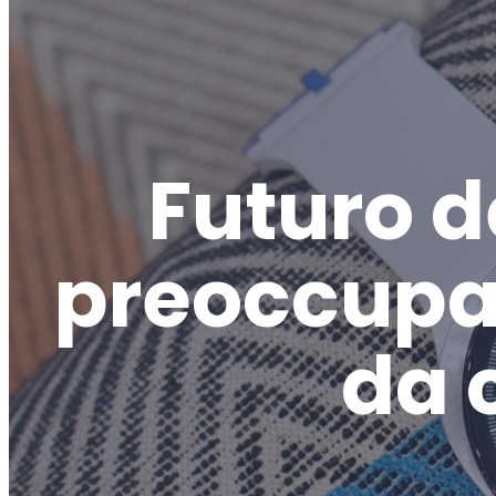
Futuro d
preoccupaz
da 