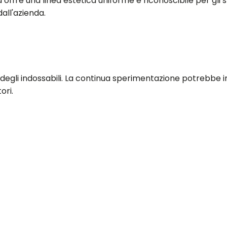
 ma offre una linea estetica uniforme e riconoscibile per 
all'azienda.
degli indossabili. La continua sperimentazione potrebbe in
ori.