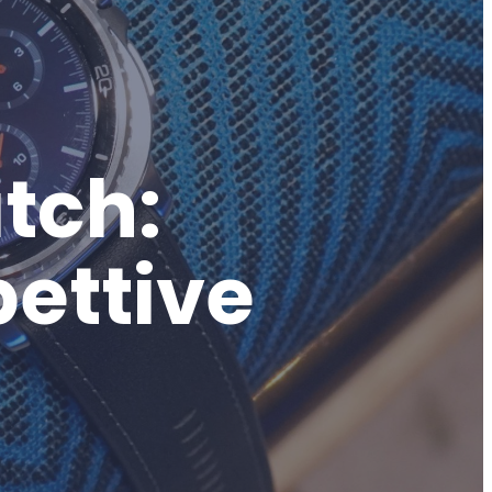
tch:
pettive