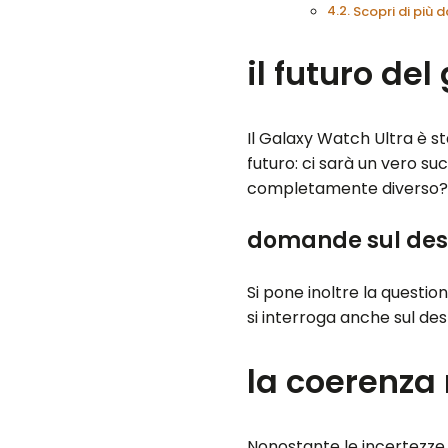
Scopri di più
il futuro de
Il Galaxy Watch Ultra è s
futuro: ci sarà un vero s
completamente diverso
domande sul des
Si pone inoltre la questio
si interroga anche sul des
la coerenza
Nonostante le incertezze,