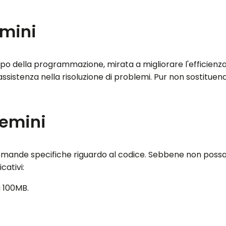
emini
o della programmazione, mirata a migliorare l'efficienz
ssistenza nella risoluzione di problemi. Pur non sostituendo
gemini
 domande specifiche riguardo al codice. Sebbene non poss
cativi:
a 100MB.