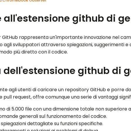
 da Chromebook Observer
 all'estensione github di g
er GitHub rappresenta un'importante innovazione nel camp
o agli sviluppatori attraverso spiegazioni, suggerimenti e a
modo più diretto con il codice.
à dell'estensione github di 
nte agli utenti di caricare un repository GitHub e porre
 pull request, offre comunque una serie di vantaggi signifi
 di 5.000 file con una dimensione totale non superiore 
 domande generali sul funzionamento del codice.
spiegazioni dettagliate su funzioni specifiche.
lioramenti e soluzioni ai problemi di debug.