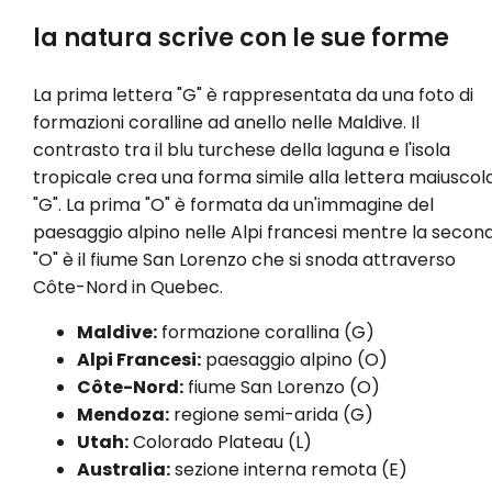
la natura scrive con le sue forme
La prima lettera "G" è rappresentata da una foto di
formazioni coralline ad anello nelle Maldive. Il
contrasto tra il blu turchese della laguna e l'isola
tropicale crea una forma simile alla lettera maiuscol
"G". La prima "O" è formata da un'immagine del
paesaggio alpino nelle Alpi francesi mentre la secon
"O" è il fiume San Lorenzo che si snoda attraverso
Côte-Nord in Quebec.
Maldive:
formazione corallina (G)
Alpi Francesi:
paesaggio alpino (O)
Côte-Nord:
fiume San Lorenzo (O)
Mendoza:
regione semi-arida (G)
Utah:
Colorado Plateau (L)
Australia:
sezione interna remota (E)