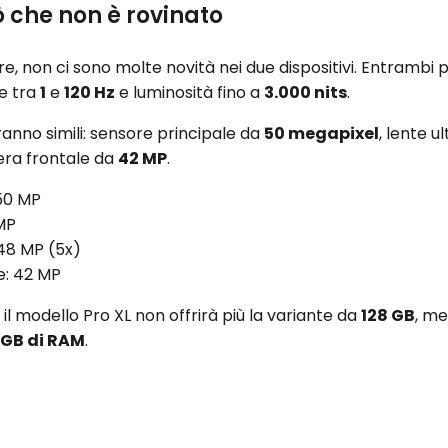
 che non è rovinato
re, non ci sono molte novità nei due dispositivi. Entramb
e tra
1
e
120 Hz
e luminosità fino a
3.000 nits
.
rranno simili: sensore principale da
50 megapixel
, lente u
era frontale da
42 MP
.
 50 MP
MP
 48 MP (5x)
e: 42 MP
, il modello Pro XL non offrirà più la variante da
128 GB
, me
 GB di RAM
.