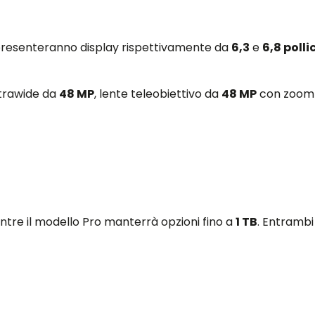
i presenteranno display rispettivamente da
6,3
e
6,8 pollic
ltrawide da
48 MP
, lente teleobiettivo da
48 MP
con zoom 
ntre il modello Pro manterrà opzioni fino a
1 TB
. Entrambi