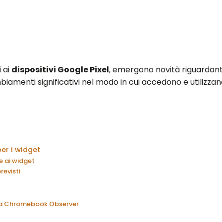
i ai
dispositivi Google Pixel
, emergono novità riguardant
amenti significativi nel modo in cui accedono e utilizzano
er i widget
e ai widget
evisti
 da Chromebook Observer