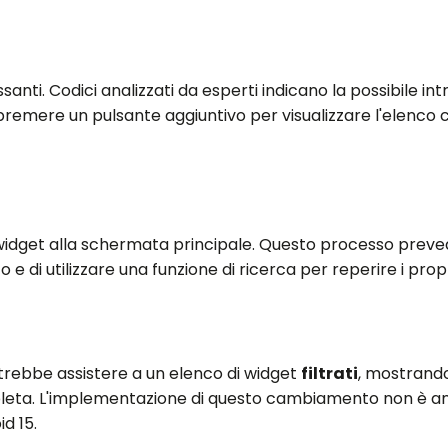
santi. Codici analizzati da esperti indicano la possibile i
 premere un pulsante aggiuntivo per visualizzare l'elenco 
 widget alla schermata principale. Questo processo preve
 di utilizzare una funzione di ricerca per reperire i propr
trebbe assistere a un elenco di widget
filtrati
, mostrando 
leta. L'implementazione di questo cambiamento non è an
d 15.