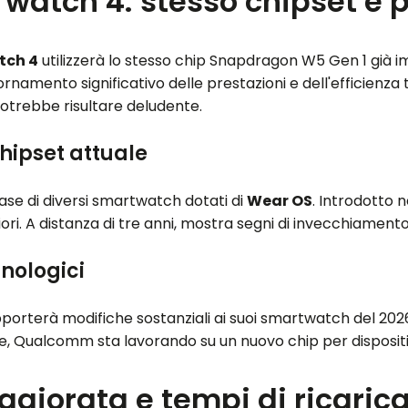
 watch 4: stesso chipset e 
tch 4
utilizzerà lo stesso chip Snapdragon W5 Gen 1 già i
rnamento significativo delle prestazioni e dell'efficienza
otrebbe risultare deludente.
chipset attuale
ase di diversi smartwatch dotati di
Wear OS
. Introdotto n
iori. A distanza di tre anni, mostra segni di invecchiamen
cnologici
rterà modifiche sostanziali ai suoi smartwatch del 2026. T
re, Qualcomm sta lavorando su un nuovo chip per dispositiv
giorata e tempi di ricarica