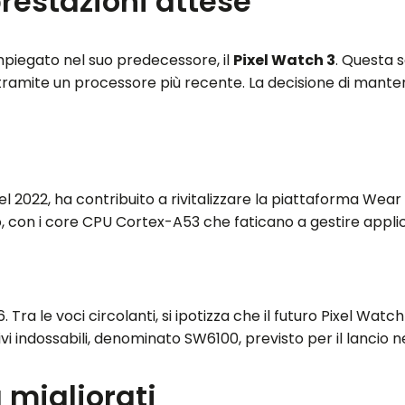
prestazioni attese
mpiegato nel suo predecessore, il
Pixel Watch 3
. Questa 
 tramite un processore più recente. La decisione di manten
el 2022, ha contribuito a rivitalizzare la piattaforma Wear 
to, con i core CPU Cortex-A53 che faticano a gestire appli
ra le voci circolanti, si ipotizza che il futuro Pixel Wat
i indossabili, denominato SW6100, previsto per il lancio n
 migliorati