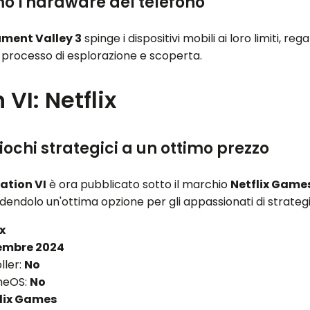
mo l'hardware del telefono
ment Valley 3
spinge i dispositivi mobili ai loro limiti, 
 processo di esplorazione e scoperta.
 VI: Netflix
iochi strategici a un ottimo prezzo
zation VI
è ora pubblicato sotto il marchio
Netflix Game
ndendolo un'ottima opzione per gli appassionati di strategi
ix
embre 2024
ller:
No
meOS:
No
lix Games