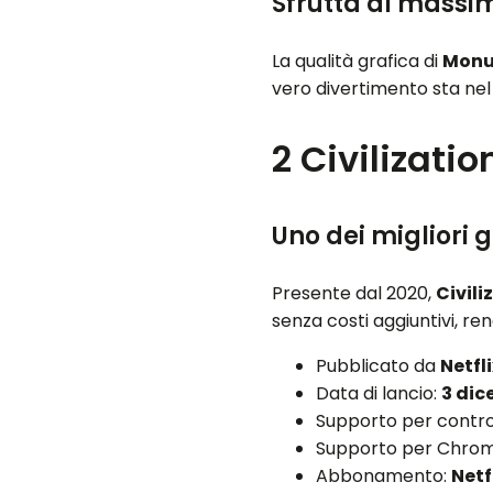
Sfrutta al massi
La qualità grafica di
Monu
vero divertimento sta nel
2
Civilization
Uno dei migliori g
Presente dal 2020,
Civili
senza costi aggiuntivi, re
Pubblicato da
Netfl
Data di lancio:
3 dic
Supporto per contro
Supporto per Chro
Abbonamento:
Netf