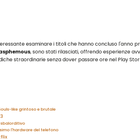
nteressante esaminare i titoli che hanno concluso l'anno pr
lasphemous
, sono stati rilasciati, offrendo esperienze av
diche straordinarie senza dover passare ore nel Play Stor
ouls-like grintoso e brutale
 3
sbalorditivo
simo l'hardware del telefono
flix