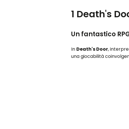
1
Death's Do
Un fantastico RP
In
Death's Door
, interpr
una giocabilità coinvolge