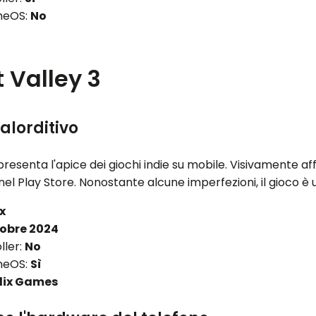
meOS:
No
Valley 3
alorditivo
resenta l'apice dei giochi indie su mobile. Visivamente af
l Play Store. Nonostante alcune imperfezioni, il gioco è un
ix
tobre 2024
ller:
No
meOS:
Sì
lix Games