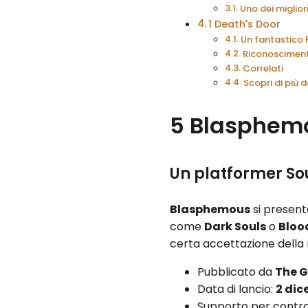
Uno dei miglior
1 Death's Door
Un fantastico
Riconosciment
Correlati
Scopri di più
5
Blasphem
Un platformer Sou
Blasphemous
si present
come
Dark Souls
o
Bloo
certa accettazione della
Pubblicato da
The 
Data di lancio:
2 dic
Supporto per contro