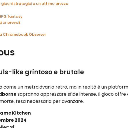
i giochi strategici a un ottimo prezzo
 RPG fantasy
i onorevoli
 da Chromebook Observer
ous
ls-like grintoso e brutale
a come un metroidvania retro, ma in realtà è un platformer
dborne
sapranno apprezzare sfide intense. Il gioco offr
 morte, resa necessaria per avanzare.
Game Kitchen
embre 2024
ller:
Sì