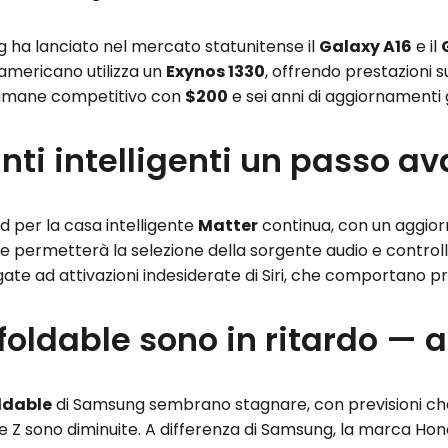
ng ha lanciato nel mercato statunitense il
Galaxy A16
e il
 americano utilizza un
Exynos 1330
, offrendo prestazioni 
 rimane competitivo con
$200
e sei anni di aggiornamenti g
anti intelligenti un passo av
d per la casa intelligente
Matter
continua, con un aggiorn
he permetterà la selezione della sorgente audio e control
ate ad attivazioni indesiderate di Siri, che comportano pr
i foldable sono in ritardo 
ldable
di Samsung sembrano stagnare, con previsioni che 
rie Z sono diminuite. A differenza di Samsung, la marca Ho