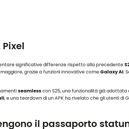
 Pixel
tare significative differenze rispetto alla precedente
S
 maggiore, grazie a funzioni innovative come
Galaxy AI
. 
ornamenti
seamless
con S25, una funzionalità già adottata
li
, e una teardown di un APK ha rivelato che gli utenti d
ottengono il passaporto statu