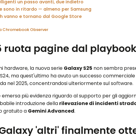
elligenti un passo avanti, due indietro
ble sono in ritardo — almeno per Samsung
ch vanno e tornano dal Google Store
 da Chromebook Observer
5 ruota pagine dal playbook
oni hardware, la nuova serie
Galaxy S25
non sembra presen
 a S24, ma quest'ultimo ha avuto un successo commerciale
da nel 2025, concentrandosi ulteriormente sul software.
, è emersa più evidenza riguardo al supporto per gli aggi
abile introduzione della
rilevazione di incidenti strada
 gratuito a
Gemini Advanced
.
i Galaxy 'altri' finalmente 