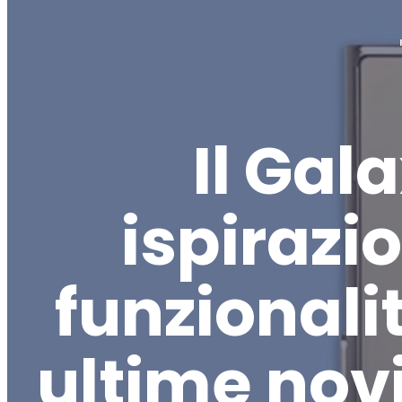
Il Gal
ispirazi
funzionalit
ultime nov