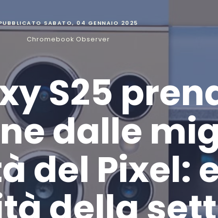
PUBBLICATO
SABATO, 04 GENNAIO 2025
Chromebook Observer
axy S25 pren
one dalle mig
à del Pixel: 
ità della se