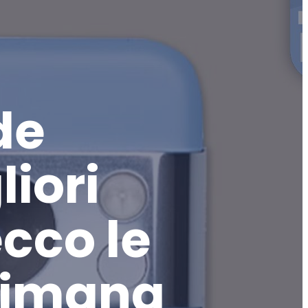
de
liori
ecco le
ttimana