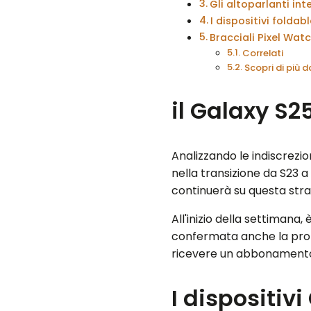
Gli altoparlanti int
I dispositivi folda
Bracciali Pixel Wat
Correlati
Scopri di più
il Galaxy S2
Analizzando le indiscrezi
nella transizione da S23
continuerà su questa stra
All'inizio della settimana
confermata anche la prob
ricevere un abbonamento
I dispositiv