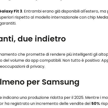
Galaxy Fit 3
. Entrambi erano già disponibili all'estero, m
superiori rispetto al modello internazionale con chip Medi
arantiti.
anti, due indietro
amento che promette di rendere più intelligenti gli altopa
lo del volume da app compatibili. Non tutto è positivo: A
eoccupazioni di privacy.
— almeno per Samsung
indicano una produzione ridotta per il 2025. Mentre i mod
nor ha registrato un incremento delle vendite del
50%
risp