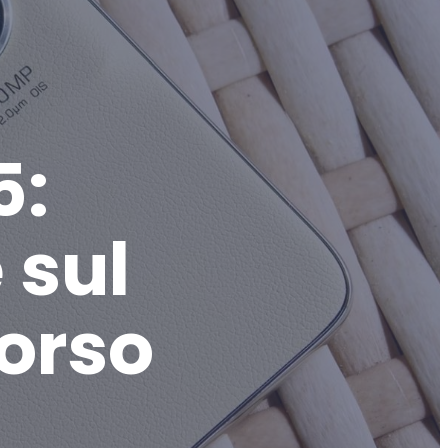
5:
 sul
orso