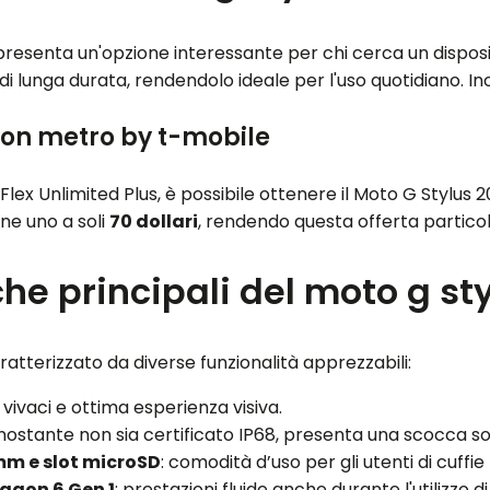
presenta un'opzione interessante per chi cerca un disposi
di lunga durata, rendendolo ideale per l'uso quotidiano. Ino
con metro by t-mobile
Flex Unlimited Plus, è possibile ottenere il Moto G Stylus 
ne uno a soli
70 dollari
, rendendo questa offerta partic
che principali del moto g st
ratterizzato da diverse funzionalità apprezzabili:
i vivaci e ottima esperienza visiva.
onostante non sia certificato IP68, presenta una scocca so
 mm e slot microSD
: comodità d’uso per gli utenti di cuffi
agon 6 Gen 1
: prestazioni fluide anche durante l'utilizzo 