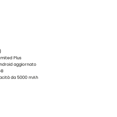
)
imited Plus
ndroid aggiornato
GB
pacità da 5000 mAh