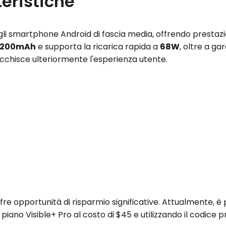
eristiche
i smartphone Android di fascia media, offrendo prestazio
5200mAh
e supporta la ricarica rapida a
68W
, oltre a ga
cchisce ulteriormente l'esperienza utente.
e opportunità di risparmio significative. Attualmente, è p
n piano Visible+ Pro al costo di $45 e utilizzando il codic