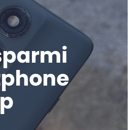
isparmi
rtphone
op