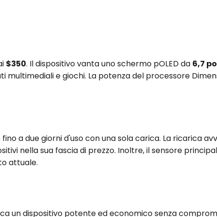
ai
$350
. Il dispositivo vanta uno schermo pOLED da
6,7 po
uti multimediali e giochi. La potenza del processore Dimen
 fino a due giorni d'uso con una sola carica. La ricarica a
itivi nella sua fascia di prezzo. Inoltre, il sensore princip
o attuale.
cerca un dispositivo potente ed economico senza comprome