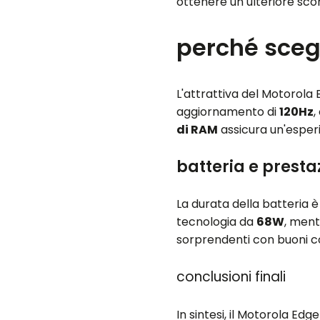
ottenere un ulteriore sco
perché sceg
L'attrattiva del Motorola
aggiornamento di
120Hz
,
di RAM
assicura un'esperi
batteria e presta
La durata della batteria è
tecnologia da
68W
, ment
sorprendenti con buoni co
conclusioni finali
In sintesi, il Motorola E