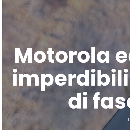
Motorola e
imperdibil
di fa
I