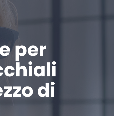
e per
cchiali
zzo di