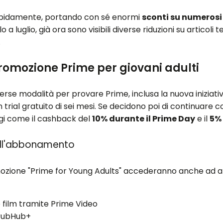
 rapidamente, portando con sé enormi
sconti su numerosi
olo a luglio, già ora sono visibili diverse riduzioni su artico
.
romozione Prime per giovani adulti
se modalità per provare Prime, inclusa la nuova iniziativa
 trial gratuito di sei mesi. Se decidono poi di continuare
ggi come il cashback del
10% durante il Prime Day
e il
5% 
dell'abbonamento
omozione "Prime for Young Adults" accederanno anche ad al
 film tramite Prime Video
GrubHub+