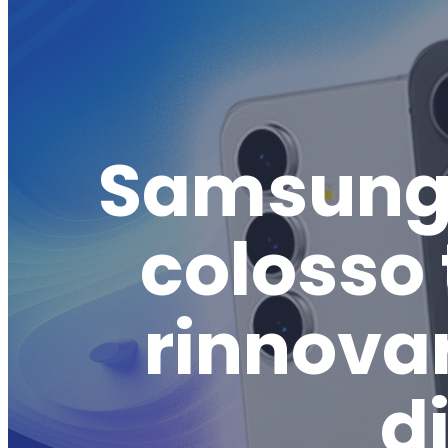
Samsung 
colosso
rinnova
d