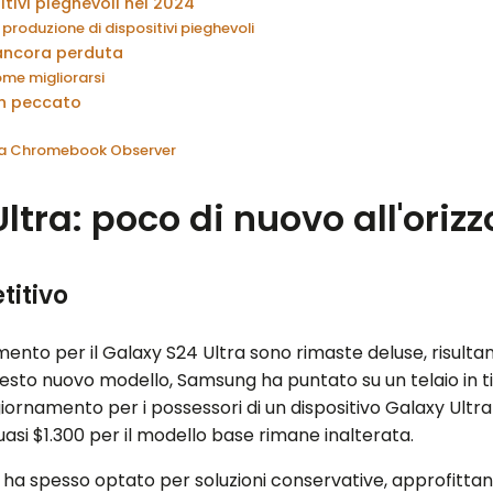
itivi pieghevoli nel 2024
 produzione di dispositivi pieghevoli
ancora perduta
me migliorarsi
un peccato
 da Chromebook Observer
ltra: poco di nuovo all'oriz
titivo
ento per il Galaxy S24 Ultra sono rimaste deluse, risulta
uesto nuovo modello, Samsung ha puntato su un telaio in tit
aggiornamento per i possessori di un dispositivo Galaxy Ult
quasi $1.300 per il modello base rimane inalterata.
 ha spesso optato per soluzioni conservative, approfittando