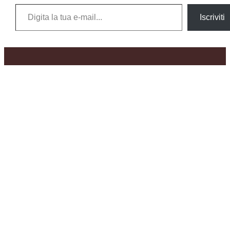
Digita la tua e-mail...
Iscriviti