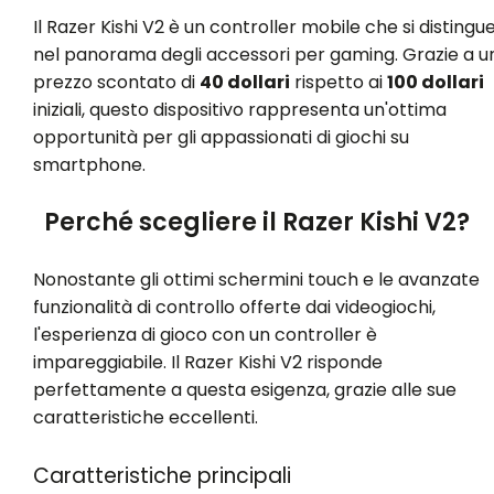
Il Razer Kishi V2 è un controller mobile che si distingu
nel panorama degli accessori per gaming. Grazie a u
prezzo scontato di
40 dollari
rispetto ai
100 dollari
iniziali, questo dispositivo rappresenta un'ottima
opportunità per gli appassionati di giochi su
smartphone.
Perché scegliere il Razer Kishi V2?
Nonostante gli ottimi schermini touch e le avanzate
funzionalità di controllo offerte dai videogiochi,
l'esperienza di gioco con un controller è
impareggiabile. Il Razer Kishi V2 risponde
perfettamente a questa esigenza, grazie alle sue
caratteristiche eccellenti.
Caratteristiche principali