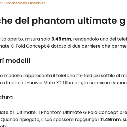
 da Chromebook Observer
iche del phantom ultimate g
olta aperto, misura solo
3.49mm
, rendendolo uno dei telef
mate G Fold Concept è dotato di due cerniere che permett
ri modelli
 modello rappresenta il telefono tri-fold più sottile al
 di nota è l'Huawei Mate XT Ultimate, le cui misure varia
atura
 Mate XT Ultimate, il Phantom Ultimate G Fold Concept 
 Quando ripiegato, il suo spessore raggiunge i
11.49mm
, 
ate.