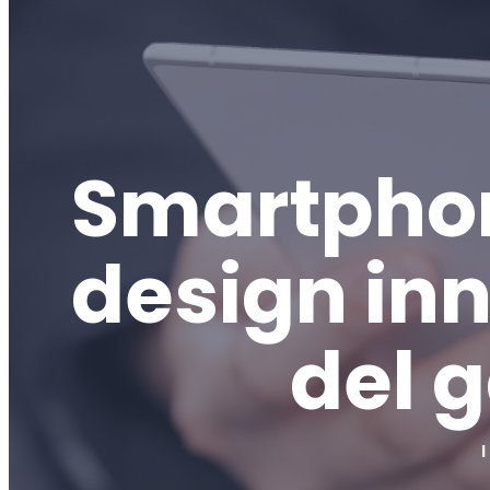
Smartphon
design inn
del g
I