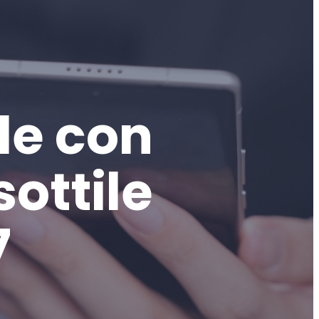
le con
ottile
7