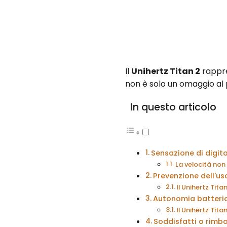
Il
Unihertz Titan 2
rappre
non è solo un omaggio al 
In questo articolo
Sensazione di digita
La velocità non
Prevenzione dell'us
Il Unihertz Tit
Autonomia batteria
Il Unihertz Tit
Soddisfatti o rimbo