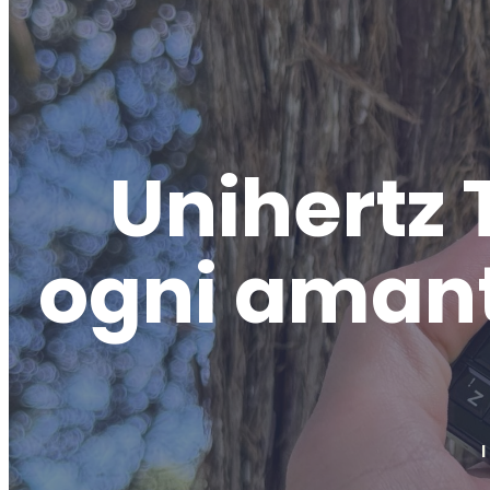
Unihertz T
ogni amant
I