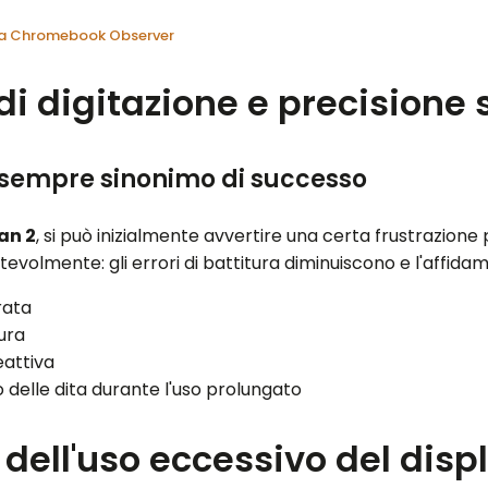
 da Chromebook Observer
i digitazione e precisione 
è sempre sinonimo di successo
an 2
, si può inizialmente avvertire una certa frustrazione pe
otevolmente: gli errori di battitura diminuiscono e l'affid
rata
tura
eattiva
delle dita durante l'uso prolungato
dell'uso eccessivo del disp