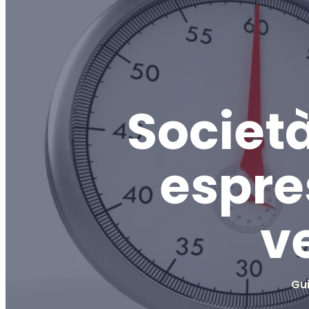
Società
espres
v
Gu