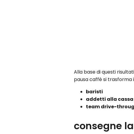
Alla base di questi risult
pausa caffè si trasforma 
baristi
addetti alla cassa
team drive-throu
consegne la