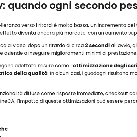
y: quando ogni secondo pes
 tolleranza verso i ritardi è molto bassa. Un incremento d
l’effetto diventa ancora più marcato, con un aumento sup
ica ai video: dopo un ritardo di circa
2 secondi
all’avvio, 
le aziende a inseguire miglioramenti minimi di prestazione
engono adottate misure come l’
ottimizzazione degli scr
ico della qualità
. In alcuni casi, i guadagni risultano 
unzionalità diffuse come risposte immediate, checkout c
ineCA, l’impatto di queste ottimizzazioni può essere perce
che
e