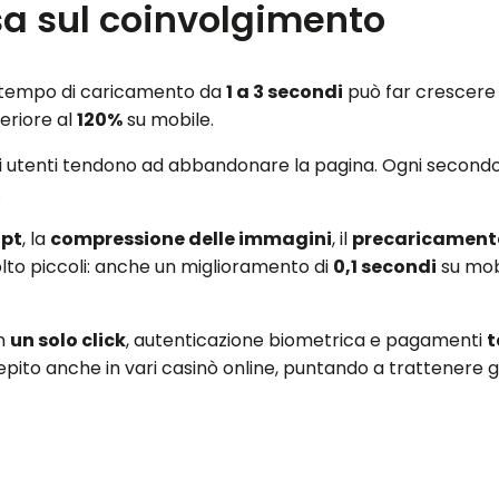
a sul coinvolgimento
el tempo di caricamento da
1 a 3 secondi
può far crescere 
eriore al
120%
su mobile.
gli utenti tendono ad abbandonare la pagina. Ogni secondo
.
ipt
, la
compressione delle immagini
, il
precaricamento
molto piccoli: anche un miglioramento di
0,1 secondi
su mobi
on
un solo click
, autenticazione biometrica e pagamenti
t
pito anche in vari casinò online, puntando a trattenere gl