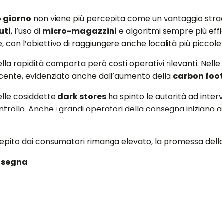
o giorno
non viene più percepita come un vantaggio straord
uti
, l’uso di
micro-magazzini
e algoritmi sempre più eff
con l’obiettivo di raggiungere anche località più piccole 
lla rapidità comporta però costi operativi rilevanti. Nell
ente, evidenziato anche dall’aumento della
carbon foo
delle cosiddette
dark stores
ha spinto le autorità ad interv
ntrollo. Anche i grandi operatori della consegna iniziano 
cepito dai consumatori rimanga elevato, la promessa dell
nsegna