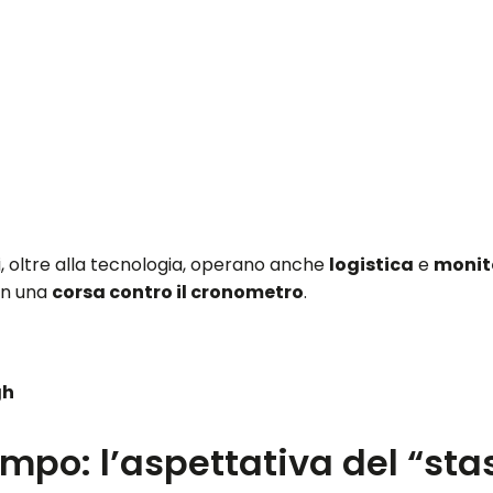
ati, oltre alla tecnologia, operano anche
logistica
e
monit
in una
corsa contro il cronometro
.
gh
mpo: l’aspettativa del “sta