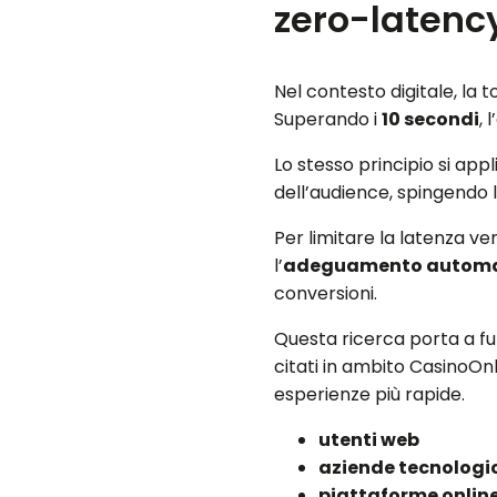
zero-latenc
Nel contesto digitale, la
Superando i
10 secondi
, 
Lo stesso principio si appl
dell’audience, spingendo 
Per limitare la latenza v
l’
adeguamento automat
conversioni.
Questa ricerca porta a f
citati in ambito CasinoOnl
esperienze più rapide.
utenti web
aziende tecnologi
piattaforme onlin