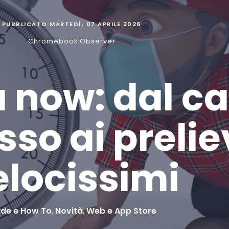
PUBBLICATO
MARTEDÌ, 07 APRILE 2026
Chromebook Observer
 now: dal ca
so ai prelie
elocissimi
ide e How To
,
Novità
,
Web e App Store