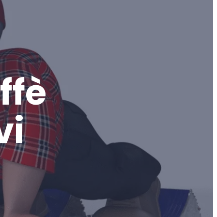
ffè
vi