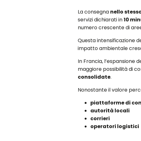
La consegna
nello stess
servizi dichiarati in
10 min
numero crescente di aree, 
Questa intensificazione de
impatto ambientale cresc
In Francia, l’espansione 
maggiore possibilità di co
consolidate
.
Nonostante il valore per
piattaforme di co
autorità locali
corrieri
operatori logistici