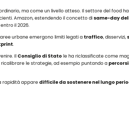
inario, ma come un livello atteso. Il settore del food ha
icienti. Amazon, estendendo il concetto di
same-day del
entro il 2026.
e aree urbane emergono limiti legati a
traffico
, disservizi,
tprint
.
enire. Il
Consiglio di Stato
le ha riclassificate come mag
a ricalibrare le strategie, ad esempio puntando a
percorsi
a rapidità appare
difficile da sostenere nel lungo peri